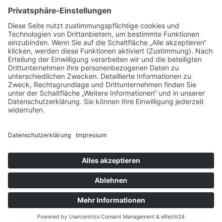
Verein für
Fraueninteressen e.V.
Vereinsarchiv
Altheimer Eck 13
80331 München
Telefon 089 / 2 90 44 63
archiv(at)fraueninteressen.de
www.geschichtsatelier-elvira.de
Impressum
Datenschutz
Informationen Bildmaterial
Kontakt
Geschichts-Atelier Elvira