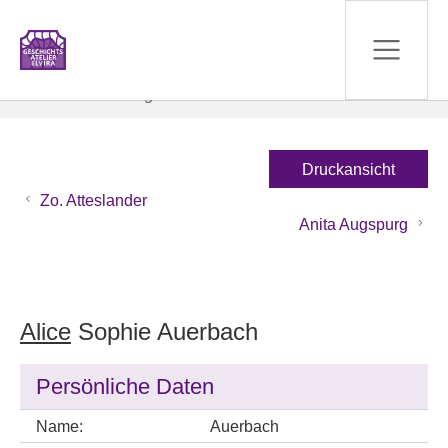
Zum Hauptinhalt springen
Sie sind hier:
Geschichte
Biografien
Druckansicht
Zo. Atteslander
Anita Augspurg
Alice
Sophie Auerbach
Persönliche Daten
Name:
Auerbach