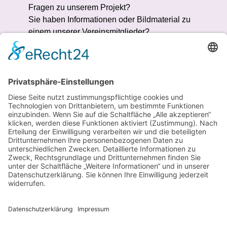
Fragen zu unserem Projekt?
Sie haben Informationen oder Bildmaterial zu
einem unserer Vereinsmitglieder?
Wir freuen uns über Ihre Nachricht!
Jetzt Kontakt aufnehmen
Verein für
Fraueninteressen e.V.
Vereinsarchiv
Altheimer Eck 13
80331 München
Telefon 089 / 2 90 44 63
archiv(at)fraueninteressen.de
www.geschichtsatelier-elvira.de
Impressum